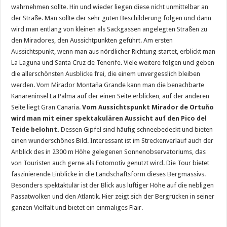
wahrnehmen sollte. Hin und wieder liegen diese nicht unmittelbar an
der Straße. Man sollte der sehr guten Beschilderung folgen und dann
wird man entlang von kleinen als Sackgassen angelegten Straßen zu
den Miradores, den Aussichtpunkten geführt. Am ersten
Aussichtspunkt, wenn man aus nördlicher Richtung startet, erblickt man
La Laguna und Santa Cruz de Tenerife. Viele weitere folgen und geben
die allerschönsten Ausblicke frei, die einem unvergesslich bleiben
werden. Vom Mirador Montaña Grande kann man die benachbarte
Kanareninsel La Palma auf der einen Seite erblicken, auf der anderen
Seite liegt Gran Canaria.
Vom Aussichtspunkt Mirador de Ortuño
wird man mit einer spektakulären Aussicht auf den Pico del
Teide belohnt.
Dessen Gipfel sind häufig schneebedeckt und bieten
einen wunderschönes Bild. Interessant ist im Streckenverlauf auch der
Anblick des in 2300 m Höhe gelegenen Sonnenobservatoriums, das
von Touristen auch gerne als Fotomotiv genutzt wird. Die Tour bietet
faszinierende Einblicke in die Landschaftsform dieses Bergmassivs.
Besonders spektaktulär ist der Blick aus luftiger Höhe auf die nebligen
Passatwolken und den Atlantik. Hier zeigt sich der Bergrücken in seiner
ganzen Vielfalt und bietet ein einmaliges Flair.