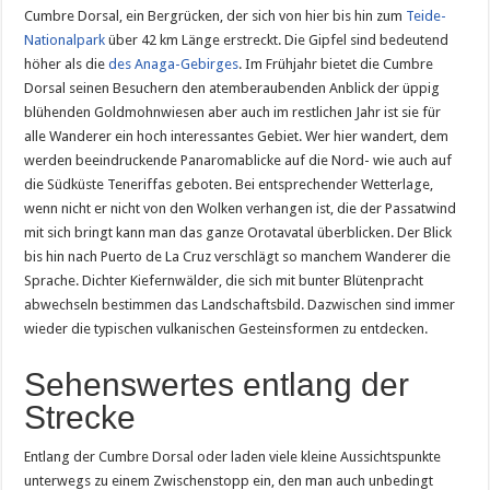
Cumbre Dorsal, ein Bergrücken, der sich von hier bis hin zum
Teide-
Nationalpark
über 42 km Länge erstreckt. Die Gipfel sind bedeutend
höher als die
des Anaga-Gebirges
. Im Frühjahr bietet die Cumbre
Dorsal seinen Besuchern den atemberaubenden Anblick der üppig
blühenden Goldmohnwiesen aber auch im restlichen Jahr ist sie für
alle Wanderer ein hoch interessantes Gebiet. Wer hier wandert, dem
werden beeindruckende Panaromablicke auf die Nord- wie auch auf
die Südküste Teneriffas geboten. Bei entsprechender Wetterlage,
wenn nicht er nicht von den Wolken verhangen ist, die der Passatwind
mit sich bringt kann man das ganze Orotavatal überblicken. Der Blick
bis hin nach Puerto de La Cruz verschlägt so manchem Wanderer die
Sprache. Dichter Kiefernwälder, die sich mit bunter Blütenpracht
abwechseln bestimmen das Landschaftsbild. Dazwischen sind immer
wieder die typischen vulkanischen Gesteinsformen zu entdecken.
Sehenswertes entlang der
Strecke
Entlang der Cumbre Dorsal oder laden viele kleine Aussichtspunkte
unterwegs zu einem Zwischenstopp ein, den man auch unbedingt